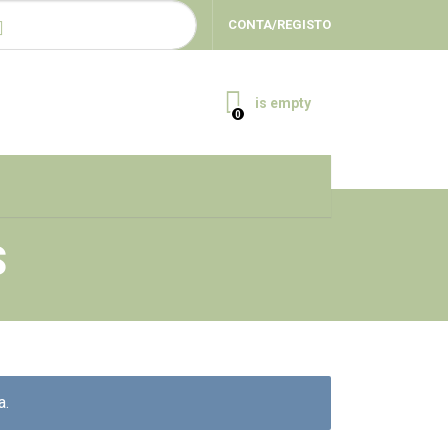
CAR POR:
CONTA/REGISTO
is empty
0
S
a.