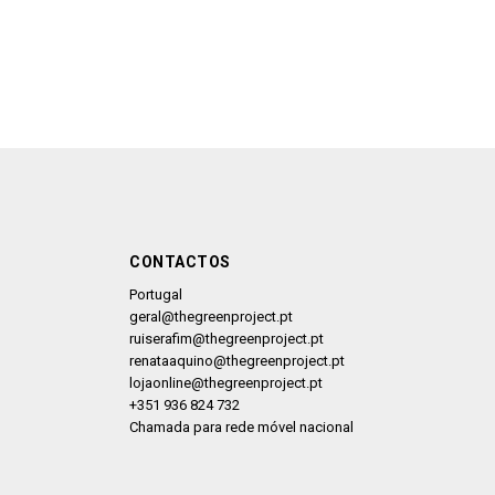
CONTACTOS
Portugal
geral@thegreenproject.pt
ruiserafim@thegreenproject.pt
renataaquino@thegreenproject.p
t
lojaonline@thegreenproject.pt
+351 936 824 732
Chamada para rede móvel nacional